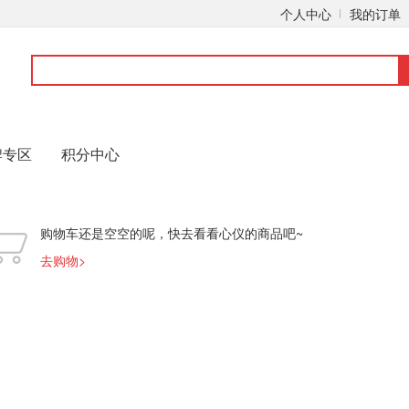
个人中心
我的订单
真人网站
pa真人网站
pa真人网站
pa真人网站
pa真人网站
pa真人网站
p
牌专区
积分中心
购物车还是空空的呢，快去看看心仪的商品吧~
去购物>